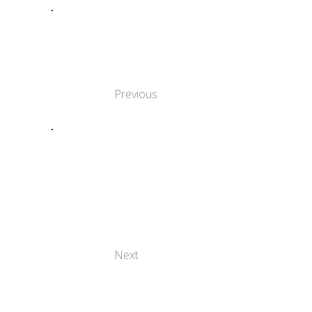
Η ΠΟΛΙΤΙΣΤΙΚΉ
ΚΛΗΡΟΝΟΜΙΆ
ΤΗΣ ΛΆΡΙΣΑΣ,
ΕΛΛΆΔΑ
Previous
Η
ΑΠΟΚΡΥΠΤΟΓΡΆΦΗΣΗ
ΤΩΝ ΜΥΣΤΗΡΊΩΝ ΤΗΣ
“ΜΌΝΑ ΛΊΖΑ” ΤΟΥ
ΛΕΟΝΆΡΝΤΟ ΝΤΑ
ΒΊΝΤΣΙ
Next