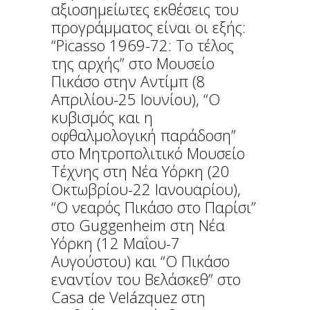
αξιοσημείωτες εκθέσεις του
προγράμματος είναι οι εξής:
“Picasso 1969-72: Το τέλος
της αρχής” στο Μουσείο
Πικάσο στην Αντίμπ (8
Απριλίου-25 Ιουνίου), “Ο
κυβισμός και η
οφθαλμολογική παράδοση”
στο Μητροπολιτικό Μουσείο
Τέχνης στη Νέα Υόρκη (20
Οκτωβρίου-22 Ιανουαρίου),
“Ο νεαρός Πικάσο στο Παρίσι”
στο Guggenheim στη Νέα
Υόρκη (12 Μαΐου-7
Αυγούστου) και “Ο Πικάσο
εναντίον του Βελάσκεθ” στο
Casa de Velázquez στη