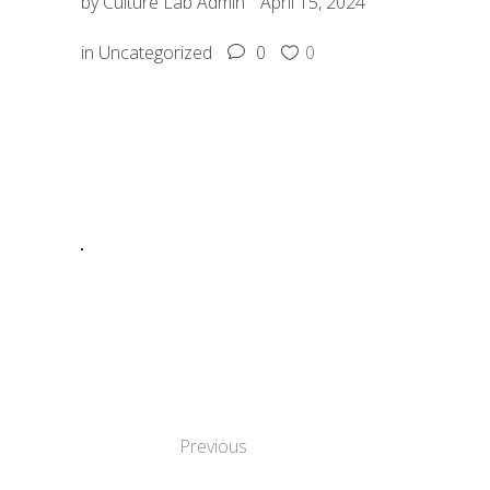
by
Culture Lab Admin
April 15, 2024
in
Uncategorized
0
0
SHARE:
GETTY MUSEUM
RELEASES 88K+
IMAGES OF
ARTWORKS: A
TRIUMPH FOR
OPEN CULTURE
Previous