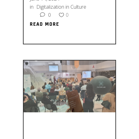
in
Digitalization in Culture
0
0
READ MORE
READ MORE
Η