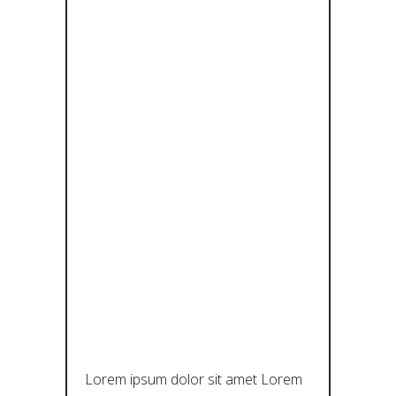
ΕΠΊΚΕΝΤΡΟ
:
ΑΝΑΚΑΛΎΠ
ΤΟΝΤΑΣ
ΤΗΝ ΨΥΧΉ
ΤΗΣ
ΠΟΛΙΤΙΣΤΙΚ
ΉΣ
ΑΦΉΓΗΣΗΣ
Lorem ipsum dolor sit amet Lorem