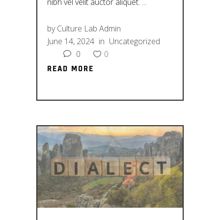
nibh vel velit auctor aliquet.
by
Culture Lab Admin
June 14, 2024
in
Uncategorized
0
0
READ MORE
READ MORE