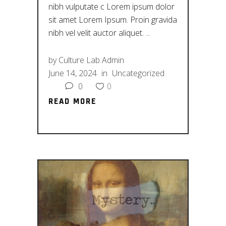
nibh vulputate c Lorem ipsum dolor
sit amet Lorem Ipsum. Proin gravida
nibh vel velit auctor aliquet.
by
Culture Lab Admin
June 14, 2024
in
Uncategorized
0
0
READ MORE
READ MORE