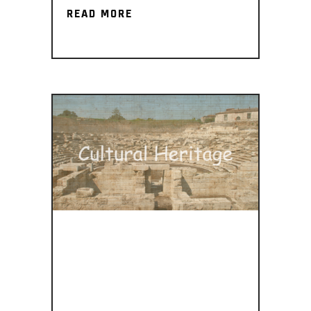
READ MORE
READ MORE
Η
ΠΟΛΙΤΙΣΤΙΚ